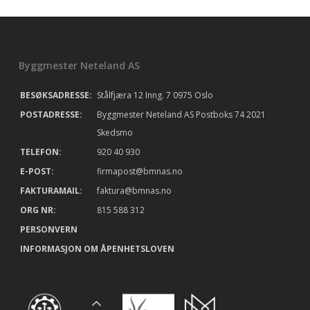
Byggmester Neteland AS
BESØKSADRESSE:
Stålfjæra 12 Inng. 7 0975 Oslo
POSTADRESSE:
Byggmester Neteland AS Postboks 74 2021
Skedsmo
TELEFON:
920 40 930
E-POST:
firmapost@bmnas.no
FAKTURAMAIL:
faktura@bmnas.no
ORG NR:
815 588 312
PERSONVERN
INFORMASJON OM ÅPENHETSLOVEN