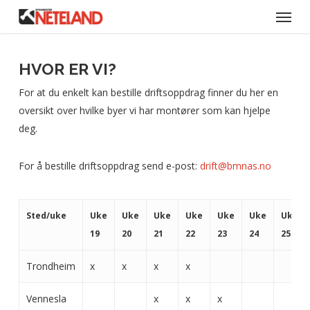
Meny
Skip
to
main
content
HVOR ER VI?
For at du enkelt kan bestille driftsoppdrag finner du her en
oversikt over hvilke byer vi har montører som kan hjelpe
deg.
For å bestille driftsoppdrag send e-post:
drift@bmnas.no
Sted/uke
Uke
Uke
Uke
Uke
Uke
Uke
Uke
19
20
21
22
23
24
25
Trondheim
x
x
x
x
Vennesla
x
x
x