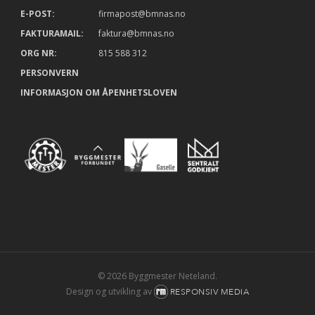
E-POST:
firmapost@bmnas.no
FAKTURAMAIL:
faktura@bmnas.no
ORG NR:
815 588 312
PERSONVERN
INFORMASJON OM ÅPENHETSLOVEN
© 2026 Byggmester Neteland.
Design og utvikling av
RESPONSIV MEDIA