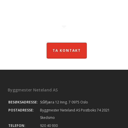
TA KONTAKT
Byggmester Neteland AS
BESØKSADRESSE:
Stålfjæra 12 Inng. 7 0975 Oslo
POSTADRESSE:
Byggmester Neteland AS Postboks 74 2021
Skedsmo
TELEFON:
920 40 930